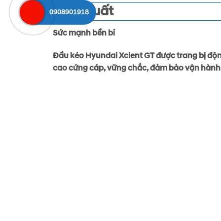
Hiệu suất
0908901918
Sức mạnh bền bỉ
Đầu kéo Hyundai Xcient GT được trang bị độ
cao cứng cáp, vững chắc, đảm bảo vận hành ổ