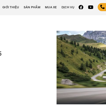
GIỚI THIỆU
SẢN PHẨM
MUA XE
DỊCH VỤ
5