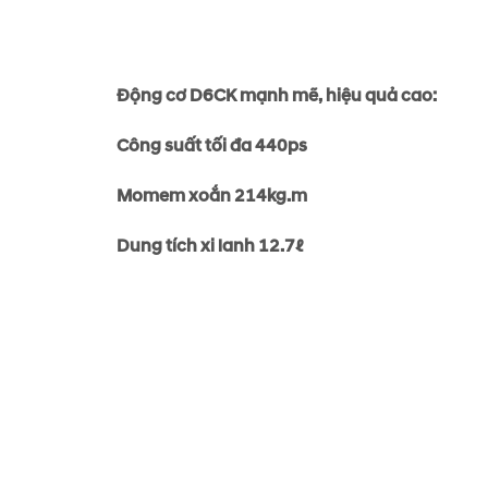
Động cơ D6CK mạnh mẽ, hiệu quả cao:
Công suất tối đa 440ps
Momem xoắn 214kg.m
Dung tích xi lanh 12.7ℓ