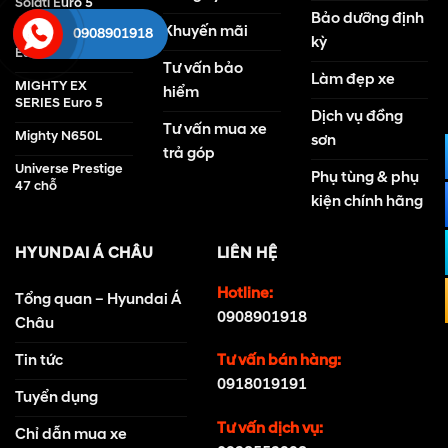
Solati Euro 5
Bảo dưỡng định
Khuyến mãi
0908901918
HD210 - 13.5 TẤN
kỳ
Euro 5
Tư vấn bảo
Làm đẹp xe
MIGHTY EX
hiểm
SERIES Euro 5
Dịch vụ đồng
Tư vấn mua xe
Mighty N650L
sơn
trả góp
Universe Prestige
Phụ tùng & phụ
47 chỗ
kiện chính hãng
HYUNDAI Á CHÂU
LIÊN HỆ
Hotline:
Tổng quan – Hyundai Á
0908901918
Châu
Tin tức
Tư vấn bán hàng:
0918019191
Tuyển dụng
Tư vấn dịch vụ:
Chỉ dẫn mua xe