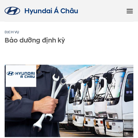
Skip
Hyundai Á Châu
to
content
DỊCH VỤ
Bảo dưỡng định kỳ