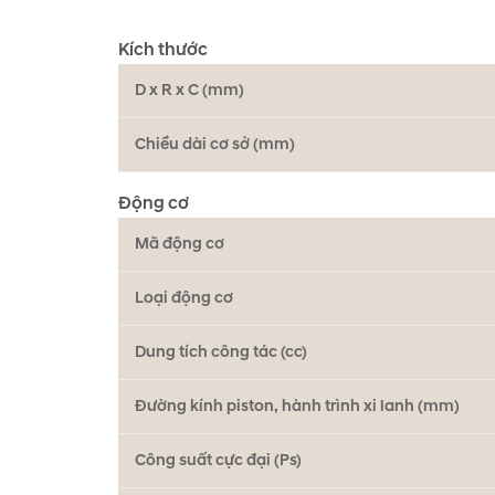
.
Kích thước
D x R x C (mm)
Chiều dài cơ sở (mm)
Động cơ
Mã động cơ
Loại động cơ
Dung tích công tác (cc)
Đường kính piston, hành trình xi lanh (mm)
Công suất cực đại (Ps)