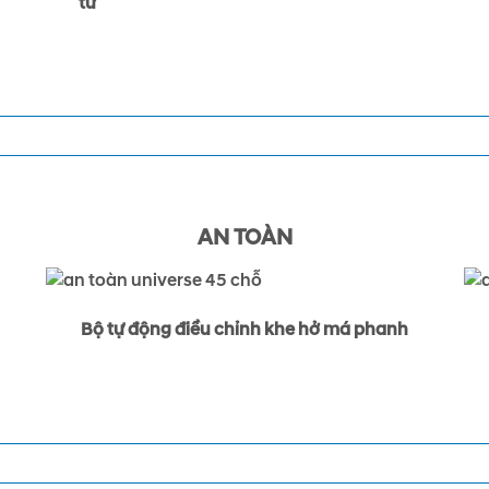
tử
AN TOÀN
Bộ tự động điều chỉnh khe hở má phanh