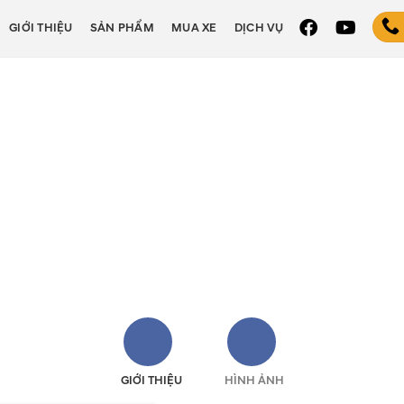
GIỚI THIỆU
SẢN PHẨM
MUA XE
DỊCH VỤ
GIỚI THIỆU
HÌNH ẢNH