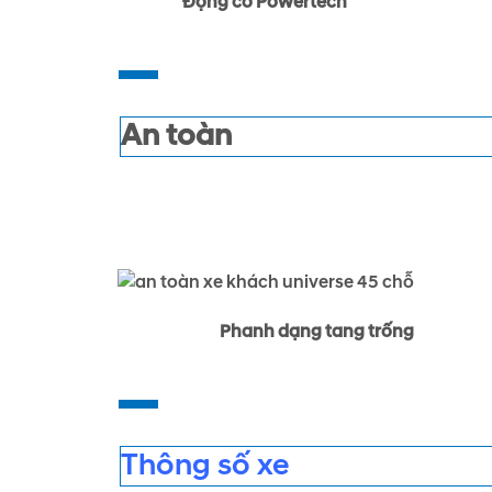
Động cơ Powertech
An toàn
.
Phanh dạng tang trống
Thông số xe