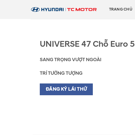
Skip
TRANG CHỦ
to
content
UNIVERSE 47 Chỗ Euro 5
SANG TRỌNG VƯỢT NGOÀI
TRÍ TƯỞNG TƯỢNG
ĐĂNG KÝ LÁI THỬ