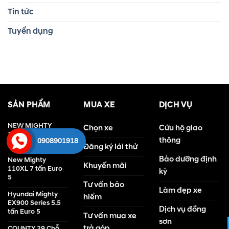
Tin tức
Tuyển dụng
SẢN PHẨM
MUA XE
DỊCH VỤ
NEW MIGHTY
Chọn xe
Cứu hộ giao
110S - 7 TẤN Euro
thông
0908901918
5
Đăng ký lái thử
Bảo dưỡng định
New Mighty
Khuyến mãi
110XL 7 tấn Euro
kỳ
5
Tư vấn bảo
Làm đẹp xe
Hyundai Mighty
hiểm
EX900 Series 5.5
Dịch vụ đồng
tấn Euro 5
Tư vấn mua xe
sơn
trả góp
COUNTY 29 Chỗ