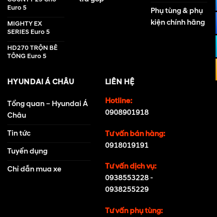
Euro 5
Phụ tùng & phụ
kiện chính hãng
MIGHTY EX
SERIES Euro 5
HD270 TRỘN BÊ
TÔNG Euro 5
HYUNDAI Á CHÂU
LIÊN HỆ
Hotline:
Tổng quan – Hyundai Á
0908901918
Châu
Tin tức
Tư vấn bán hàng:
0918019191
Tuyển dụng
Tư vấn dịch vụ:
Chỉ dẫn mua xe
0938553228
-
0938255229
Tư vấn phụ tùng: