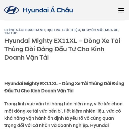
Skip
Hyundai Á Châu
to
content
CHÍNH SÁCH BẢO HÀNH
,
DỊCH VỤ
,
GIỚI THIỆU
,
KHUYẾN MÃI
,
MUA XE
,
TIN TỨC
Hyundai Mighty EX11XL – Dòng Xe Tải
Thùng Dài Đáng Đầu Tư Cho Kinh
Doanh Vận Tải
Hyundai Mighty EX11XL – Dòng Xe Tải Thùng Dài Đáng
Đầu Tư Cho Kinh Doanh Vận Tải
Trong lĩnh vực vận tải hàng hóa hiện nay, việc lựa chọn
một dòng xe tải vừa bền bỉ, tiết kiệm nhiên liệu, vừa có
khả năng vận hành ổn định là yếu tố vô cùng quan
trọng đối với cá nhân và doanh nghiệp. Hyundai