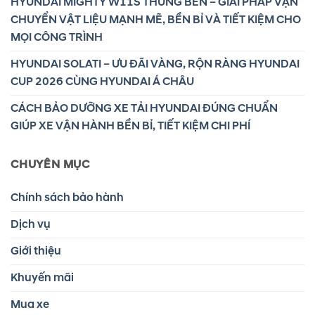
HYUNDAI MIGHTY W11S THÙNG BEN – GIẢI PHÁP VẬN
CHUYỂN VẬT LIỆU MẠNH MẼ, BỀN BỈ VÀ TIẾT KIỆM CHO
MỌI CÔNG TRÌNH
HYUNDAI SOLATI – ƯU ĐÃI VÀNG, RỘN RÀNG HYUNDAI
CUP 2026 CÙNG HYUNDAI Á CHÂU
CÁCH BẢO DƯỠNG XE TẢI HYUNDAI ĐÚNG CHUẨN
GIÚP XE VẬN HÀNH BỀN BỈ, TIẾT KIỆM CHI PHÍ
CHUYÊN MỤC
Chính sách bảo hành
Dịch vụ
Giới thiệu
Khuyến mãi
Mua xe